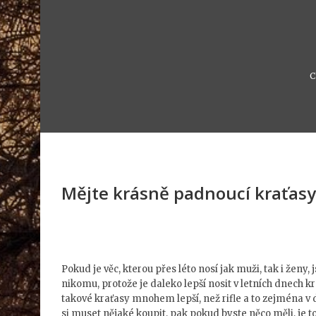
C
Mějte krásně padnoucí kraťasy
Pokud je věc, kterou přes léto nosí jak muži, tak i ženy
nikomu, protože je daleko lepší nosit v letních dnech kr
takové kraťasy mnohem lepší, než rifle a to zejména v
si muset nějaké koupit, pak pokud byste něco měli, je t