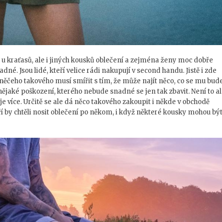
n u kraťasů, ale i jiných kousků oblečení a zejména ženy moc dobře
adné. Jsou lidé, kteří velice rádi nakupují v second handu. Jistě i zde
ě něčeho takového musí smířit s tím, že může najít něco, co se mu bud
nějaké poškození, kterého nebude snadné se jen tak zbavit. Není to a
e více. Určitě se ale dá něco takového zakoupit i někde v obchodě
ří by chtěli nosit oblečení po někom, i když některé kousky mohou bý