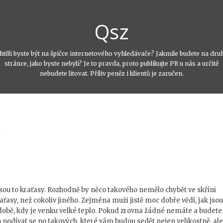
Qsz
htěli byste být na špičce internetového vyhledávače? Jakmile budete na dru
stránce, jako byste nebyli? Je to pravda, proto publikujte PR u nás a určitě
nebudete litovat. Příliv peněz i klientů je zaručen.
, jsou to kraťasy. Rozhodně by něco takového nemělo chybět ve skříni
aťasy, než cokoliv jiného. Zejména muži jistě moc dobře vědí, jak jsou
 době, kdy je venku velké teplo. Pokud zrovna žádné nemáte a budete
o podívat se po takových, které vám budou sedět nejen velikostně, ale