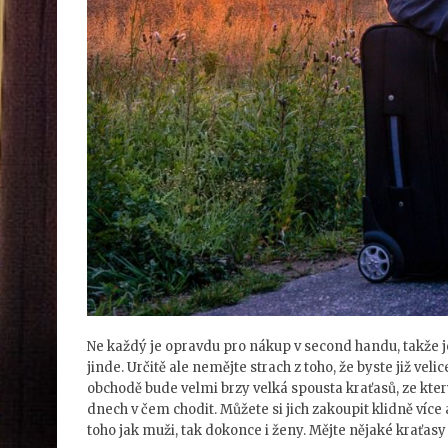
Ne každý je opravdu pro nákup v second handu, takže 
jinde. Určitě ale nemějte strach z toho, že byste již ve
obchodě bude velmi brzy velká spousta kraťasů, ze který
dnech v čem chodit. Můžete si jich zakoupit klidně více 
toho jak muži, tak dokonce i ženy. Mějte nějaké kraťas