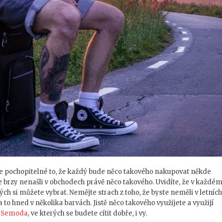
je pochopitelné to, že každý bude něco takového nakupovat někde
lice brzy nenašli v obchodech právě něco takového. Uvidíte, že v každé
ch si můžete vybrat. Nemějte strach z toho, že byste neměli v letních
a to hned v několika barvách. Jistě něco takového využijete a využijí
y
Semoda
, ve kterých se budete cítit dobře, i vy.