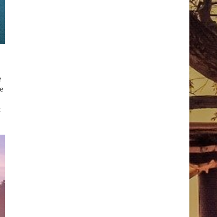
e
le
t