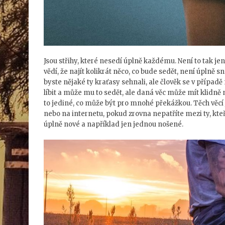
Jsou střihy, které nesedí úplně každému. Není to tak je
vědí, že najít kolikrát něco, co bude sedět, není úplně sn
byste nějaké ty kraťasy sehnali, ale člověk se v případ
líbit a může mu to sedět, ale daná věc může mít klidně 
to jediné, co může být pro mnohé překážkou. Těch věcí j
nebo na internetu, pokud zrovna nepatříte mezi ty, kte
úplně nové a například jen jednou nošené.