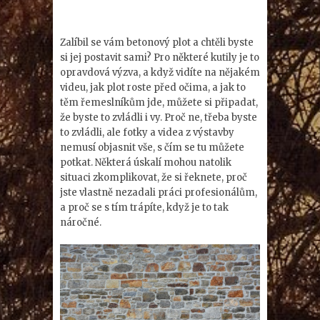
Zalíbil se vám betonový plot a chtěli byste
si jej postavit sami? Pro některé kutily je to
opravdová výzva, a když vidíte na nějakém
videu, jak plot roste před očima, a jak to
těm řemeslníkům jde, můžete si připadat,
že byste to zvládli i vy. Proč ne, třeba byste
to zvládli, ale fotky a videa z výstavby
nemusí objasnit vše, s čím se tu můžete
potkat. Některá úskalí mohou natolik
situaci zkomplikovat, že si řeknete, proč
jste vlastně nezadali práci profesionálům,
a proč se s tím trápíte, když je to tak
náročné.