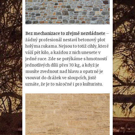
Bez mechanizace to zřejmě nezvládnete
–
žádný profesionál nestaví betonový plot
holýma rukama. Nejsou to totiž cihly, které
váží pět kilo, a každou z nich unesete v
jedné ruce. Zde se potýkáme s hmotností
jednotlivých dílů přes 70 kg, a když je
musíte zvednout nad hlavu a opatrně je
vsouvat do drážek ve sloupcích, jistě
uznáte, že je to náročné i pro kulturistu.