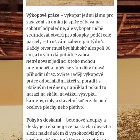
Výkopové práce
– vykopat jednu jámu pro
zasazení stromku je spíše zábava na
sobotní odpoledne, ale vykopat ručně
sedmdesát otvorů pro sloupky podél celé
parcely – to už vám zabere pár týdnů.
Každý otvor musí být hluboký alespoň 80
cm, a to vám dá pořádně zabrat.
Netrénovaní jedinci z toho mohou
onemocnět a může se vám díky únavě
přihodit i úraz. Svěřte raději výkopové
práce odborníkům, kteří si poradí i s
obtížným terénem, například pokud tu
narazí na skálu, navážku, výsypku,
kameny, cihly a stavební suť či zahrnuté
ocelové plechy nebo pletivo.
Pohyb s deskami
– betonové sloupky a
desky je třeba nejprve na stavbu dovézt a
složit nakladačem či vysokozdvižným
vozíkem. Vše je umístěno na paletách a