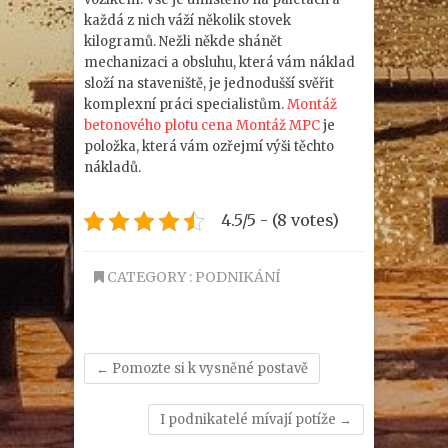
každá z nich váží několik stovek
kilogramů. Nežli někde shánět
mechanizaci a obsluhu, která vám náklad
složí na staveniště, je jednodušší svěřit
komplexní práci specialistům.
Montáž
betonového plotu cena Montáž MPC
je
položka, která vám ozřejmí výši těchto
nákladů.
4.5/5 - (8 votes)
CATEGORY :
PODNIKÁNÍ
←
Pomozte si k vysněné postavě
I podnikatelé mívají potíže
→