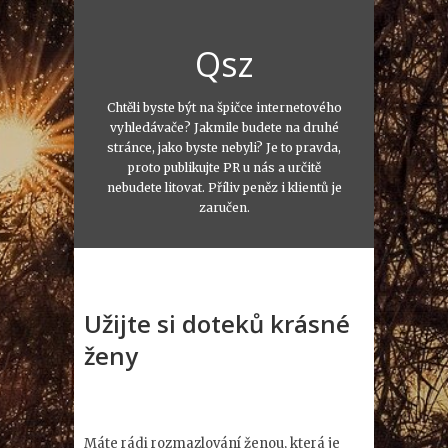
Qsz
Chtěli byste být na špičce internetového
vyhledávače? Jakmile budete na druhé
stránce, jako byste nebyli? Je to pravda,
proto publikujte PR u nás a určitě
nebudete litovat. Příliv peněz i klientů je
zaručen.
Užijte si doteků krásné
ženy
Máte rádi rozmazlování ženou, která je