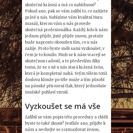
skutečně krásná a má co nabídnout?
Pokud ano, pak se vám zalíbí to, co zažijete
právě u nás. Nabízíme vám kvalitní
Nuru
masáž
, kterou vám u nás provede
skutečná profesionálka. Každý, kdo k nám
jednou přijde, jistě přijde znovu, protože
bude naprosto okouzlen tím, co u nás
zažije. Proto byste měli sami vyzkoušet, v
čem je to kouzlo. Muži se k nám vracejí se
skutečnou radostí, a to především díky
tomu, že se o ně u nás stará krásná žena,
která je kompletně nahá. Svým tělem totiž
doslova klouže po těle muže a tím působí
na pánské přirození tlak, který jednoduše
mužské pohlaví vzruší.
Vyzkoušet se má vše
Zalíbil se vám popis této procedury a chtěli
byste to také zkusit? Jestliže ano, přijďte k
nám a nechejte se rozmazlovat ženou,