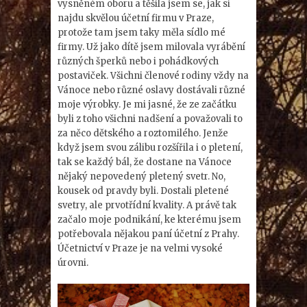
vysněném oboru a těšila jsem se, jak si
najdu skvělou účetní firmu v Praze,
protože tam jsem taky měla sídlo mé
firmy. Už jako dítě jsem milovala vyrábění
různých šperků nebo i pohádkových
postaviček. Všichni členové rodiny vždy na
Vánoce nebo různé oslavy dostávali různé
moje výrobky. Je mi jasné, že ze začátku
byli z toho všichni nadšení a považovali to
za něco dětského a roztomilého. Jenže
když jsem svou zálibu rozšířila i o pletení,
tak se každý bál, že dostane na Vánoce
nějaký nepovedený pletený svetr. No,
kousek od pravdy byli. Dostali pletené
svetry, ale prvotřídní kvality. A právě tak
začalo moje podnikání, ke kterému jsem
potřebovala nějakou paní účetní z Prahy.
Účetnictví v Praze je na velmi vysoké
úrovni.