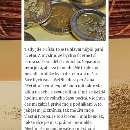
Tady jde o čísla, to je ta hlavní náplň paní
účetní. A myslím, že bych si účetnictví
sama sobě ani dělat nemohla. Nejsem si
nyní jistá, ale asi to nejde. Mě to ale ani
nevadí, protože bych do toho ani nešla.
Sice bych zase ušetřila dost peněz na
účetní, ale co. Alespoň budu mít takto více
klidu na sebe a svou rodinu. U mě se každá
hodina navíc volného času počítá. Všechen
čas mi zabírá právě moje podnikání. A to,
jak jsem již zmínila, tak mě živí moje
vlastní tvorba. Je to zároveň i můj koníček,
takže více jsem si přát ani nemohla.
Myslím, že pokud je vaše zaměstnání