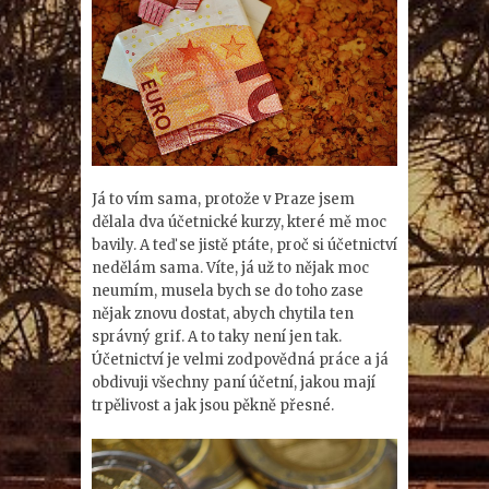
Já to vím sama, protože v Praze jsem
dělala dva účetnické kurzy, které mě moc
bavily. A teď se jistě ptáte, proč si účetnictví
nedělám sama. Víte, já už to nějak moc
neumím, musela bych se do toho zase
nějak znovu dostat, abych chytila ten
správný grif. A to taky není jen tak.
Účetnictví je velmi zodpovědná práce a já
obdivuji všechny paní účetní, jakou mají
trpělivost a jak jsou pěkně přesné.