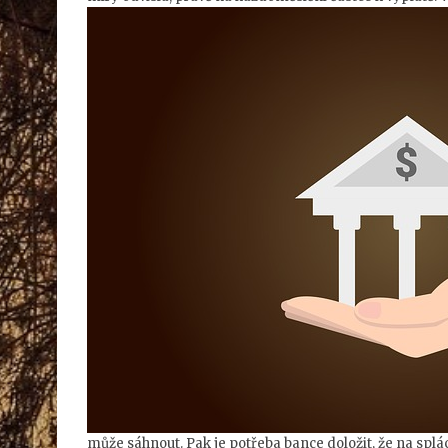
může sáhnout. Pak je potřeba bance doložit, že na spl