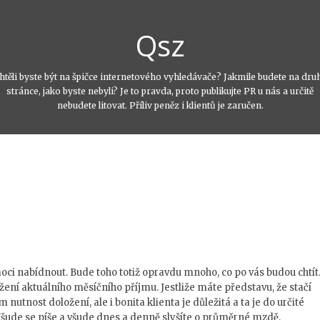
Qsz
htěli byste být na špičce internetového vyhledávače? Jakmile budete na dru
stránce, jako byste nebyli? Je to pravda, proto publikujte PR u nás a určitě
nebudete litovat. Příliv peněz i klientů je zaručen.
moci nabídnout. Bude toho totiž opravdu mnoho, co po vás budou chtít
ení aktuálního měsíčního příjmu. Jestliže máte představu, že stačí
 nutnost doložení, ale i bonita klienta je důležitá a ta je do určité
Všude se píše a všude dnes a denně slyšíte o průměrné mzdě.