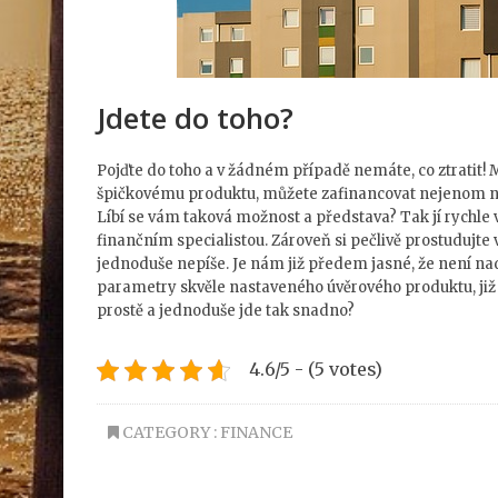
Jdete do toho?
Pojďte do toho a v žádném případě nemáte, co ztratit! 
špičkovému produktu, můžete zafinancovat nejenom např
Líbí se vám taková možnost a představa? Tak jí rychle v
finančním specialistou. Zároveň si pečlivě prostudujte 
jednoduše nepíše. Je nám již předem jasné, že není nad č
parametry skvěle nastaveného úvěrového produktu, již dá
prostě a jednoduše jde tak snadno?
4.6/5 - (5 votes)
CATEGORY :
FINANCE