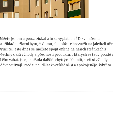
Můžete jenom a pouze získat a to se vyplatí, ne? Díky našemu
íklad pořízení bytu, či domu, ale můžete ho využít na jakýkoli účel
yužijte. Ještě dnes se můžete spojit online na našich stránkách s
všechny další výhody a přednosti produktu, o kterých se tady prostě 
ím váhat. Jste jako řada dalších chytrých klientů, kteří si výhody a
vno užívají. Proč si neudělat život klidnější a spokojenější, když to