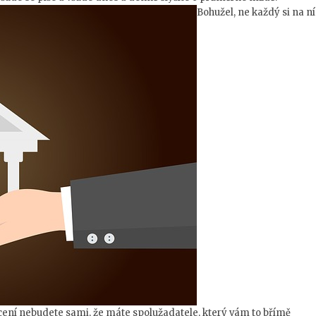
Bohužel, ne každý si na ní
ácení nebudete sami, že máte spolužadatele, který vám to břímě