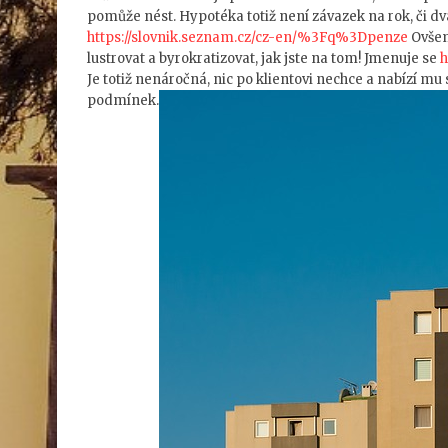
pomůže nést. Hypotéka totiž není závazek na rok, či dva
https://slovnik.seznam.cz/cz-en/%3Fq%3Dpenze
Ovšem
lustrovat a byrokratizovat, jak jste na tom! Jmenuje se
h
Je totiž nenáročná, nic po klientovi nechce a nabízí m
podmínek.