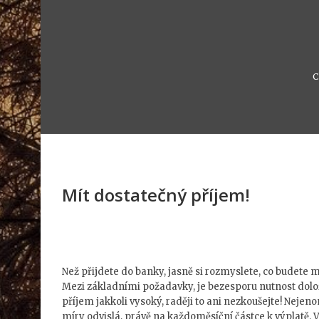
C
Mít dostatečný příjem!
Než přijdete do banky, jasně si rozmyslete, co budete 
Mezi základními požadavky, je bezesporu nutnost dolož
příjem jakkoli vysoký, raději to ani nezkoušejte! Nejenom
míry odvislá, právě na každoměsíční částce k výplatě. 