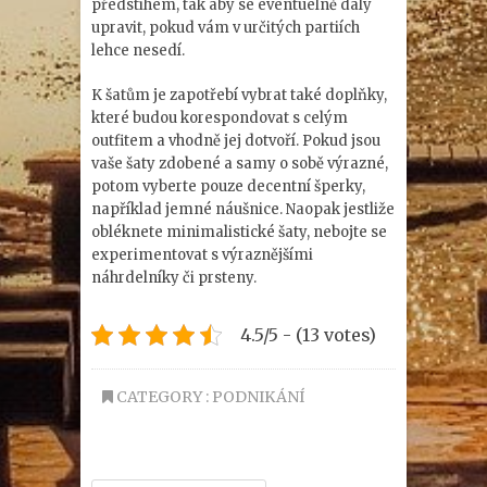
předstihem, tak aby se eventuelně daly
upravit, pokud vám v určitých partiích
lehce nesedí.
K šatům je zapotřebí vybrat také doplňky,
které budou korespondovat s celým
outfitem a vhodně jej dotvoří. Pokud jsou
vaše šaty zdobené a samy o sobě výrazné,
potom vyberte pouze decentní šperky,
například jemné náušnice. Naopak jestliže
obléknete minimalistické šaty, nebojte se
experimentovat s výraznějšími
náhrdelníky či prsteny.
4.5/5 - (13 votes)
CATEGORY :
PODNIKÁNÍ