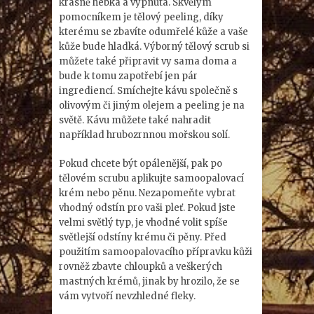
krásně hebká a vypnutá. Skvělým
pomocníkem je tělový peeling, díky
kterému se zbavíte odumřelé kůže a vaše
kůže bude hladká. Výborný tělový scrub si
můžete také připravit vy sama doma a
bude k tomu zapotřebí jen pár
ingrediencí. Smíchejte kávu společně s
olivovým či jiným olejem a peeling je na
světě. Kávu můžete také nahradit
například hrubozrnnou mořskou solí.
Pokud chcete být opálenější, pak po
tělovém scrubu aplikujte samoopalovací
krém nebo pěnu. Nezapomeňte vybrat
vhodný odstín pro vaši pleť. Pokud jste
velmi světlý typ, je vhodné volit spíše
světlejší odstíny krému či pěny. Před
použitím samoopalovacího přípravku kůži
rovněž zbavte chloupků a veškerých
mastných krémů, jinak by hrozilo, že se
vám vytvoří nevzhledné fleky.