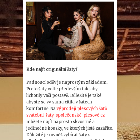
Kde najít originální šaty?
Padnoucí oděv je naprostým základem.
Proto šaty volte především tak, aby
lichotily vaší postavě. Důležité je také
abyste se vy sama cítila v šatech
komfortně. Na
výprodeji plesových šatů
svatební-šaty-společenské-plesové.cz
můžete najít naprosto skvostné a
jedinečné kousky, ve kterých jistě zazáříte.
Důležité je rovněž vybírat šaty s