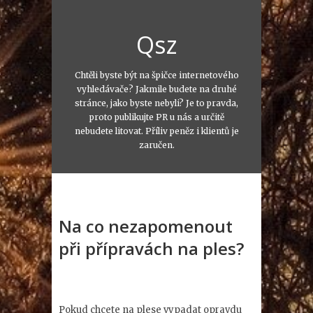
Qsz
Chtěli byste být na špičce internetového
vyhledávače? Jakmile budete na druhé
stránce, jako byste nebyli? Je to pravda,
proto publikujte PR u nás a určitě
nebudete litovat. Příliv peněz i klientů je
zaručen.
Na co nezapomenout
při přípravách na ples?
Pokud chcete na plese vypadat opravdu