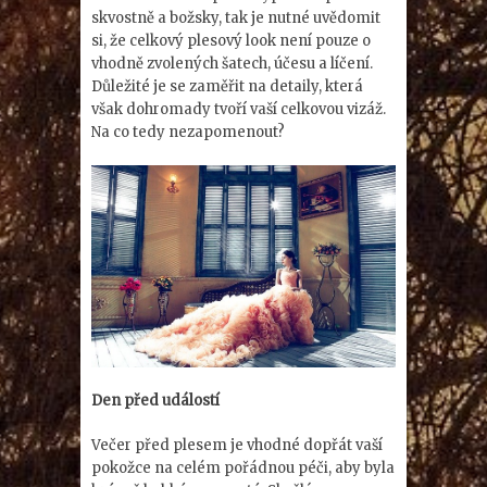
skvostně a božsky, tak je nutné uvědomit
si, že celkový plesový look není pouze o
vhodně zvolených šatech, účesu a líčení.
Důležité je se zaměřit na detaily, která
však dohromady tvoří vaší celkovou vizáž.
Na co tedy nezapomenout?
Den před událostí
Večer před plesem je vhodné dopřát vaší
pokožce na celém pořádnou péči, aby byla