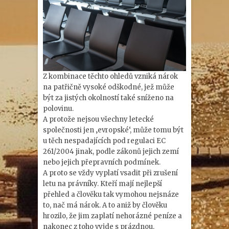
Z kombinace těchto ohledů vzniká nárok
na patřičně vysoké odškodné, jež může
být za jistých okolností také sníženo na
polovinu.
A protože nejsou všechny letecké
společnosti jen ‚evropské‘, může tomu být
u těch nespadajících pod regulaci EC
261/2004 jinak, podle zákonů jejich zemí
nebo jejich přepravních podmínek.
A proto se vždy vyplatí vsadit při
zrušení
letu
na právníky. Kteří mají nejlepší
přehled a člověku tak vymohou nejsnáze
to, nač má nárok. A to aniž by člověku
hrozilo, že jim zaplatí nehorázné peníze a
nakonec z toho vyjde s prázdnou.