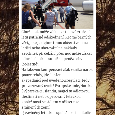
Člověk tak může získat za takové zrušení
letu patřičné odškodnění. Kromě běžných
věcí, jako je dejme tomu občerstvení na
letišti nebo ubytování na náklady
aerolinek při čekání přes noc může získat
i docela hezkou sumičku peněz coby
‚bolestné‘.
Na takovou kompenzaci však vzniká nárok
pouze tehdy, jde-li o let
a) spadající pod uvedenou regulaci, tedy
provozovaný uvnitř Evropské unie, Norska,
Švýcarska či Islandu, mající tu odletovou
destinaci nebo operovaný leteckou
společností se sídlem v některé ze
zmíněných zemí
b) zaviněný leteckou společností a nikoliv