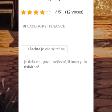
4/5 - (12 votes)
CATEGORY :
FINANCE
←
Plachta je věc užitečná
Je dobré kupovat nejlevnější tonery do
tiskáren?
→