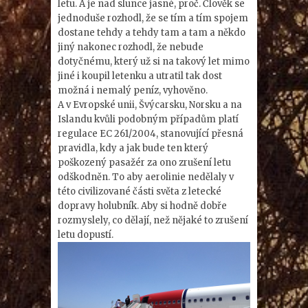
letu. A je nad slunce jasné, proč. Člověk se
jednoduše rozhodl, že se tím a tím spojem
dostane tehdy a tehdy tam a tam a někdo
jiný nakonec rozhodl, že nebude
dotyčnému, který už si na takový let mimo
jiné i koupil letenku a utratil tak dost
možná i nemalý peníz, vyhověno.
A v Evropské unii, Švýcarsku, Norsku a na
Islandu kvůli podobným případům platí
regulace EC 261/2004, stanovující přesná
pravidla, kdy a jak bude ten který
poškozený pasažér za ono zrušení letu
odškodněn. To aby aerolinie nedělaly v
této civilizované části světa z letecké
dopravy holubník. Aby si hodně dobře
rozmyslely, co dělají, než nějaké to zrušení
letu dopustí.